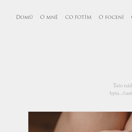
Domů
O mně
O focení
CO FOTÍM
Tuto ná
bytu...čas