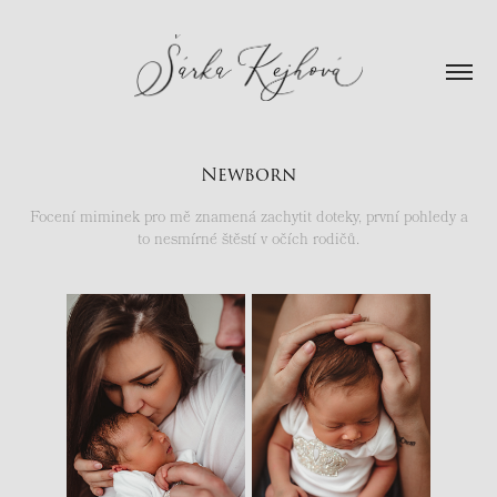
Newborn
Focení miminek pro mě znamená zachytit doteky, první pohledy a
to nesmírné štěstí v očích rodičů.