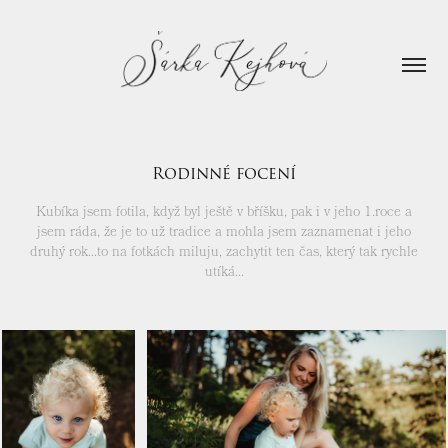
Rodinné focení
Kubíka jsem fotila, když byl ještě v bříšku, pak i v jeho 1.roce a
jsem ráda, že je to už tradice a mohla jsem zaznamenat i jeho
druhý rok...to na fotkách miluju, zachytit ten čas, který tak rychle
utíká...