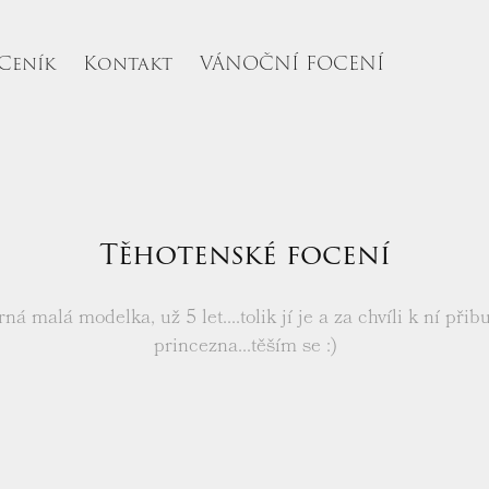
Ceník
Kontakt
VÁNOČNÍ FOCENÍ
Těhotenské focení
ná malá modelka, už 5 let....tolik jí je a za chvíli k ní přib
princezna...těším se :)