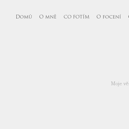
Domů
O mně
O focení
CO FOTÍM
Moje věr