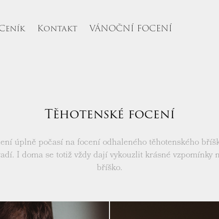
Ceník
Kontakt
VÁNOČNÍ FOCENÍ
Těhotenské focení
ení úplně počasí na focení odhaleného těhotenského bříška
dí. I doma se totiž vždy dají vykouzlit krásné vzpomínky 
bříško.