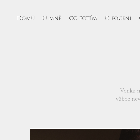
Domů
O mně
O focení
CO FOTÍM
Venku n
vůbec neva