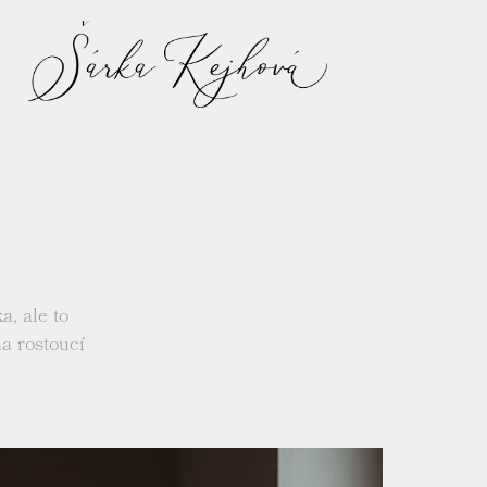
, ale to
na rostoucí