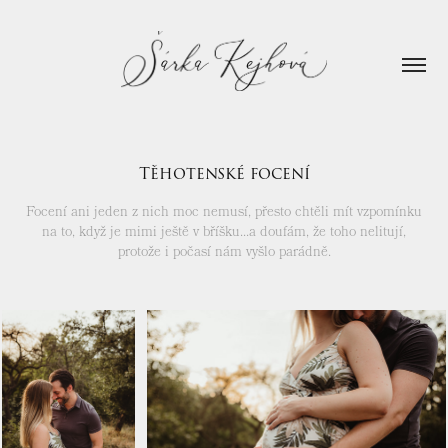
Těhotenské focení
Focení ani jeden z nich moc nemusí, přesto chtěli mít vzpomínku
na to, když je mimi ještě v bříšku...a doufám, že toho nelitují,
protože i počasí nám vyšlo parádně.